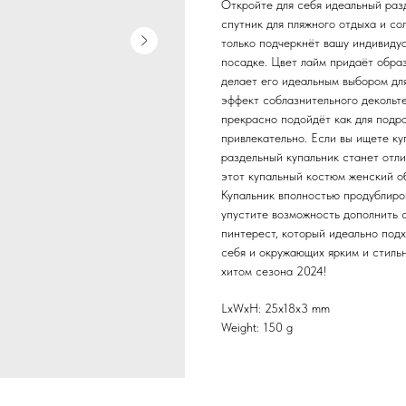
Откройте для себя идеальный раз
спутник для пляжного отдыха и со
только подчеркнёт вашу индивидуа
посадке. Цвет лайм придаёт образ
делает его идеальным выбором для
эффект соблазнительного декольте
прекрасно подойдёт как для подро
привлекательно. Если вы ищете ку
раздельный купальник станет отл
этот купальный костюм женский об
Купальник вполностью продублиро
упустите возможность дополнить 
пинтерест, который идеально подх
себя и окружающих ярким и стиль
хитом сезона 2024!
LxWxH: 25x18x3 mm
Weight: 150 g