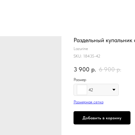
Раздельный купальник 
Lazurine
SKU:
18435-42
3 900
р.
6 900
р.
Размер
42
Размерная сетка
Добавить в корзину