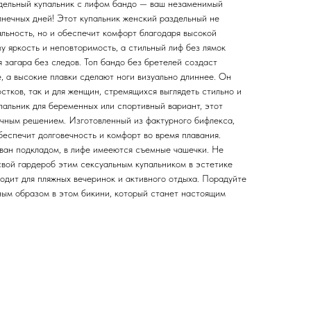
дельный купальник с лифом бандо — ваш незаменимый
лнечных дней! Этот купальник женский раздельный не
льность, но и обеспечит комфорт благодаря высокой
у яркость и неповторимость, а стильный лиф без лямок
 загара без следов. Топ бандо без бретелей создаст
, а высокие плавки сделают ноги визуально длиннее. Он
стков, так и для женщин, стремящихся выглядеть стильно и
пальник для беременных или спортивный вариант, этот
ичным решением. Изготовленный из фактурного бифлекса,
еспечит долговечность и комфорт во время плавания.
ван подкладом, в лифе имееются съемные чашечки. Не
свой гардероб этим сексуальным купальником в эстетике
одит для пляжных вечеринок и активного отдыха. Порадуйте
ным образом в этом бикини, который станет настоящим