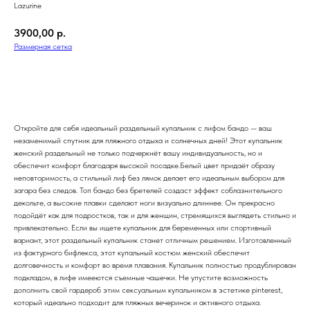
Lazurine
3900,00
р.
Размерная сетка
Добавить в корзину
Откройте для себя идеальный раздельный купальник с лифом бандо — ваш
незаменимый спутник для пляжного отдыха и солнечных дней! Этот купальник
женский раздельный не только подчеркнёт вашу индивидуальность, но и
обеспечит комфорт благодаря высокой посадке.Белый цвет придаёт образу
неповторимость, а стильный лиф без лямок делает его идеальным выбором для
загара без следов. Топ бандо без бретелей создаст эффект соблазнительного
декольте, а высокие плавки сделают ноги визуально длиннее. Он прекрасно
подойдёт как для подростков, так и для женщин, стремящихся выглядеть стильно и
привлекательно. Если вы ищете купальник для беременных или спортивный
вариант, этот раздельный купальник станет отличным решением. Изготовленный
из фактурного бифлекса, этот купальный костюм женский обеспечит
долговечность и комфорт во время плавания. Купальник полностью продублирован
подкладом, в лифе имееются съемные чашечки. Не упустите возможность
дополнить свой гардероб этим сексуальным купальником в эстетике pinterest,
который идеально подходит для пляжных вечеринок и активного отдыха.