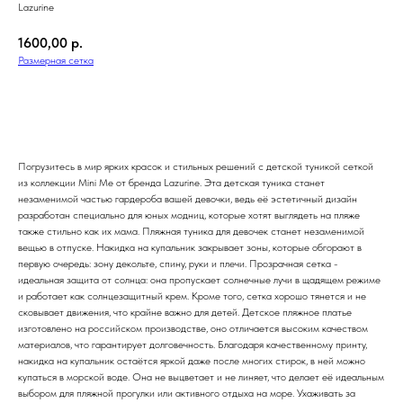
Lazurine
1600,00
р.
Размерная сетка
Добавить в корзину
Погрузитесь в мир ярких красок и стильных решений с детской туникой сеткой
из коллекции Mini Me от бренда Lazurine. Эта детская туника станет
незаменимой частью гардероба вашей девочки, ведь её эстетичный дизайн
разработан специально для юных модниц, которые хотят выглядеть на пляже
также стильно как их мама. Пляжная туника для девочек станет незаменимой
вещью в отпуске. Накидка на купальник закрывает зоны, которые обгорают в
первую очередь: зону декольте, спину, руки и плечи. Прозрачная сетка -
идеальная защита от солнца: она пропускает солнечные лучи в щадящем режиме
и работает как солнцезащитный крем. Кроме того, сетка хорошо тянется и не
сковывает движения, что крайне важно для детей. Детское пляжное платье
изготовлено на российском производстве, оно отличается высоким качеством
материалов, что гарантирует долговечность. Благодаря качественному принту,
накидка на купальник остаётся яркой даже после многих стирок, в ней можно
купаться в морской воде. Она не выцветает и не линяет, что делает её идеальным
выбором для пляжной прогулки или активного отдыха на море. Ухаживать за