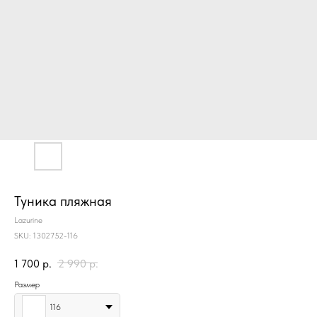
Туника пляжная
Lazurine
SKU:
1302752-116
1 700
р.
2 990
р.
Размер
116