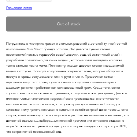
Размерная сетка
Out of stock
Погрузитесь в мир ярких красок и стильных решений с детской туникой сеткой
из коллекции Mini Me от бренда Lazurine. Эта детская туника станет
незаменимой частью гардероба вашей девочки, ведь её эстетичный дизайн
разработан специально для юных модниц, которые хотят выглядеть на пляже
также стильно как их мама. Пляжная туника для девочек станет незаменимой
вещью в отпуске. Накидка на купальник закрывает зоны, которые обгорают в
первую очередь: зону декольте, спину, руки и плечи. Прозрачная сетка -
идеальная защита от солнца: умная туника пропускает солнечные лучи в
щадящем режиме и работает как солнцезащитный крем. Кроме того, сетка
хорошо тянется и не сковывает движения, что крайне важно для детей. Детское
пляжное платье изготовлено на российском производстве, оно отличается
высоким качеством материалов, что гарантирует долговечность. Благодаря
качественному принту, накидка на купальник остаётся яркой даже после многих
стирок, в ней можно купаться в морской воде. Она не выцветает и не линяет, что
делает её идеальным выбором для пляжной прогулки или активного отдыха на
море. Ухаживать за туникой проще простого – рекомендуется стирка при 30%,
что сохраняет её первозданный вид.