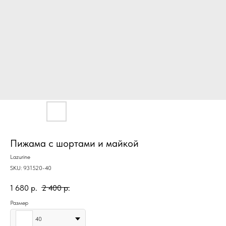
Пижама с шортами и майкой
Lazurine
SKU:
931520-40
1 680
р.
2 400
р.
Размер
40