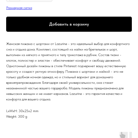
Размерная сетка
Добавить в корзину
Женская пижама с шортами от Lazurine - это идеальный выбор для комфортного
сна и отдыха дома. Комплект, состоящий из майки на бретельках и шорт,
выполнен из мягкого и приятного к телу трикотажа в рубчик. Состав ткани -
хлопок, полиэстер и эластан - обеспечивает комфорт и свободу движений.
Однотонный дизайн пижамы в стиле Pinterest подчеркнет вашу естественную
красоту и создаст уютную атмосферу. Пижама с шортами и майкой - это не
только удобная ночная одежда, но и стильный вариант для домашнего
времяпрепровождения. Благодаря своей универсальности, она станет
незаменимой частью вашего гардероба. Модель пижамы предназначена для
невысоких женщин и не имеет карманов. Lazurine - это гарантия качества и
комфорта для вашего отдыха.
LxWxH: 30x25x2 mm
Weight: 300 g