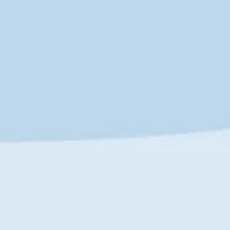
СВЯЗАТЬСЯ С НАМИ
Телеграмм:
@
laz
urine_ceo
Эл. почта:
lazurine@yandex.ru
О бренде
Правила доставки и возврата