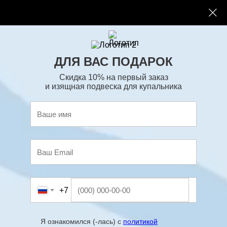
Распродажа
ДЛЯ ВАС ПОДАРОК
Скидка 10% на первый заказ
и изящная подвеска для купальника
Пижама с шортами и майкой
1 680
р.
2 400
р.
Пижама с шортами и лонгсливом
+7
2 030
р.
2 900
р.
Я ознакомился (-лась) с
политикой