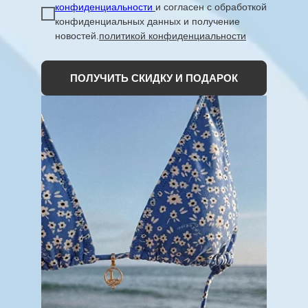
конфиденциальности
и согласен с обработкой
Пижама женская со штанами
конфиденциальных данных и получение
новостей.
политикой конфиденциальности
2 100
р.
3 000
р.
ПОЛУЧИТЬ СКИДКУ И ПОДАРОК
Пижама с брюками клеш
2 100
р.
3 000
р.
Пижама женская со штанами
2 450
р.
3 500
р.