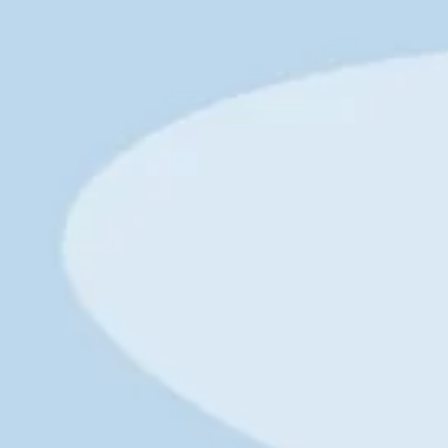
2 450
р.
3 500
р.
Пижама с шортами и майкой
1 680
р.
2 400
р.
Пижама с длинным рукавом
2 030
р.
2 900
р.
Пижама со штанами Домашний костюм
2 450
р.
3 500
р.