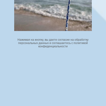
Пижама со штанами Домашний костюм
2 450
р.
3 500
р.
Пижама с шортами и лонгсливом
Нажимая на кнопку, вы даете согласие на обработку
1 750
р.
2 500
р.
персональных данных и соглашаетесь с политикой
конфиденциальности
Пижама с шортами и лонгсливом
2 030
р.
2 900
р.
Пижама со штанами Домашний костюм