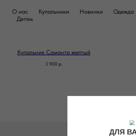
О нас
Купальники
Новинки
Одежда
Детям
Купальник Саманта желтый
3 900
р.
ДЛЯ В