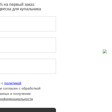
% на первый заказ
двеска для купальника
СВЯЗАТЬСЯ С НАМИ
Телеграмм:
@
laz
urine_ceo
) с
политикой
и согласен с обработкой
Эл. почта:
lazurine@yandex.ru
анных и получение
конфиденциальности