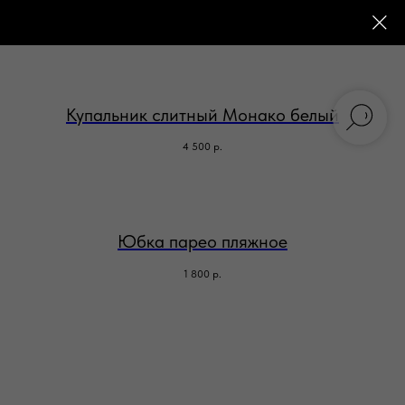
Купальник слитный Монако белый
4 500
р.
Юбка парео пляжное
1 800
р.