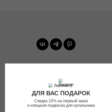
СВЯЗАТЬСЯ С НАМИ
Телеграмм:
@
laz
urine_ceo
ДЛЯ ВАС ПОДАРОК
Эл. почта:
lazurine@yandex.ru
Скидка 10% на первый заказ
и изящная подвеска для купальника